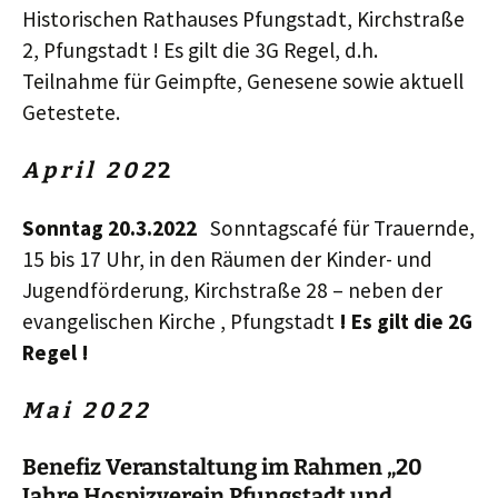
Historischen Rathauses Pfungstadt, Kirchstraße
2, Pfungstadt ! Es gilt die 3G Regel, d.h.
Teilnahme für Geimpfte, Genesene sowie aktuell
Getestete.
A p r i l 2 0
2
2
Sonntag 20.3.2022
Sonntagscafé für Trauernde,
15 bis 17 Uhr, in den Räumen der Kinder- und
Jugendförderung, Kirchstraße 28 – neben der
evangelischen Kirche , Pfungstadt
! Es gilt die 2G
Regel !
M a i 2 0
2
2
Benefiz
Veranstaltung im Rahmen „20
Jahre Hospizverein Pfungstadt und