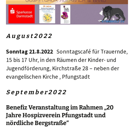
A u g u s t 2 0
2
2
Sonntag 21.8.2022
Sonntagscafé für Trauernde,
15 bis 17 Uhr, in den Räumen der Kinder- und
Jugendförderung, Kirchstraße 28 – neben der
evangelischen Kirche , Pfungstadt
S e p t e m b e r 2 0
2
2
Benefiz
Veranstaltung im Rahmen „20
Jahre Hospizverein Pfungstadt und
nördliche Bergstraße“