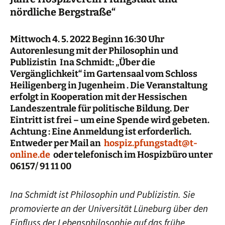
nördliche Bergstraße“
Mittwoch 4. 5. 2022 Beginn 16:30 Uhr
Autorenlesung mit der Philosophin und
Publizistin Ina Schmidt: „Über die
Vergänglichkeit“ im Gartensaal vom Schloss
Heiligenberg in Jugenheim
.
Die Veranstaltung
erfolgt in Kooperation mit der Hessischen
Landeszentrale für politische Bildung.
Der
Eintritt ist frei – um eine Spende wird gebeten.
Achtung : Eine Anmeldung ist erforderlich.
Entweder per Mail an
hospiz.pfungstadt@t-
online.de
oder telefonisch im Hospizbüro unter
06157/ 91 11 00
Ina Schmidt ist Philosophin und Publizistin. Sie
promovierte an der Universität Lüneburg über den
Einfluss der Lebensphilosophie auf das frühe