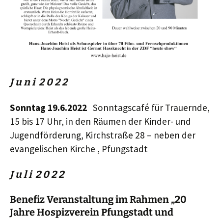
J u n i 2 0
2
2
Sonntag 19.6.2022
Sonntagscafé für Trauernde,
15 bis 17 Uhr, in den Räumen der Kinder- und
Jugendförderung, Kirchstraße 28 – neben der
evangelischen Kirche , Pfungstadt
J u l i 2 0
2
2
Benefiz
Veranstaltung im Rahmen „20
Jahre Hospizverein Pfungstadt und