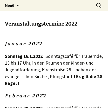
Zum
Suchen
Menü
Inhalt
nach:
springen
Veranstaltungstermine 2022
J a n u a r 2 0
2
2
Sonntag 16.1.2022
Sonntagscafé für Trauernde,
15 bis 17 Uhr, in den Räumen der Kinder- und
Jugendförderung, Kirchstraße 28 – neben der
evangelischen Kirche , Pfungstadt
! Es gilt die 2G
Regel !
F e b r u a r 2 0
2
2