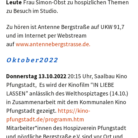
Leute
Frau Simon-Obst zu hospizlichen Themen
zu Besuch im Studio.
Zu hören ist Antenne Bergstraße auf UKW 91,7
und im Internet per Webstream
auf
www.antennebergstrasse.de.
O k t o b e r 2 0
2
2
Donnerstag 13.10.2022
20:15 Uhr, Saalbau Kino
Pfungstadt, Es wird der Kinofilm “IN LIEBE
LASSEN” anlässlich des Welthospiztages (14.10.)
in Zusammenarbeit mit dem Kommunalen Kino
Pfungstadt gezeigt.
https://kino-
pfungstadt.de/programm.htm
Mitarbeiter*innen des Hospizverein Pfungstadt
und nördliche Bergstraße e.V. sind vor Ort und