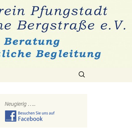
Suchen
nach:
Neugierig …..