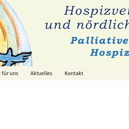
e für uns
Aktuelles
Kontakt
terstützung
Veranstaltungstermine
Öffnungszeiten
ng
tgliedschaft
Aktivitäten
Kontaktformular
enden
Sonntagscafé für
Presse
So finden Sie uns
Trauernde